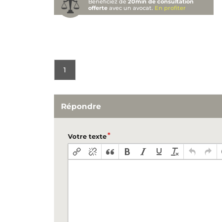
Bénéficiez de
20min de consultation
offerte
avec un avocat.
En profiter
1
Répondre
Votre texte