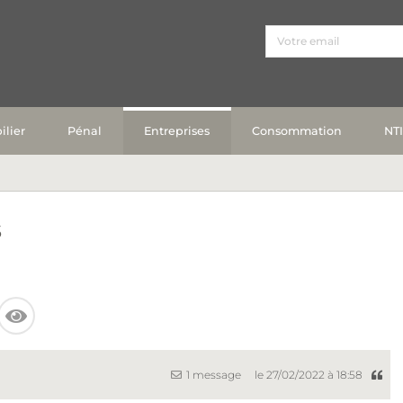
lier
Pénal
Entreprises
Consommation
NT
s
1 message
le 27/02/2022 à 18:58