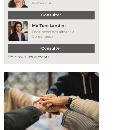
Numérique
Consulter
Me Toni Landini
Droit pénal des affaires &
Contentieux
Consulter
Voir tous les avocats