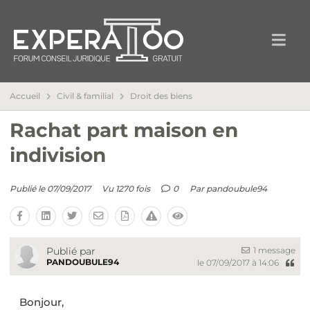
Accueil
Civil & familial
Droit des biens
Rachat part maison en
indivision
Publié le 07/09/2017
Vu 1270 fois
0
Par
pandoubule94
1 message
Publié par
PANDOUBULE94
le 07/09/2017 à 14:06
Bonjour,