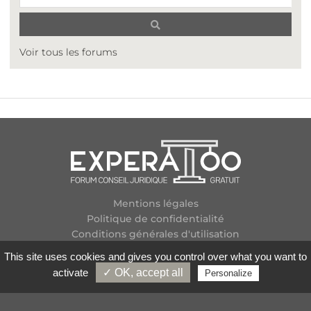
Voir tous les forums
Mentions légales
Politique de confidentialité
Conditions générales d'utilisation
Plan des forums
This site uses cookies and gives you control over what you want to
Contactez-nous
activate
✓ OK, accept all
Personalize
Flux RSS
Copyright
2026 Experatoo.com - Tous droits réservés