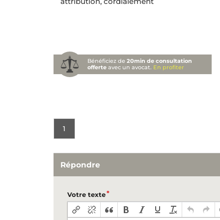
attribution, cordialement
Bénéficiez de
20min de consultation
offerte
avec un avocat.
En profiter
1
Répondre
Votre texte