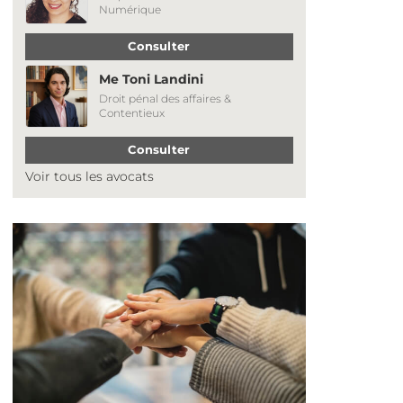
Numérique
Consulter
Me Toni Landini
Droit pénal des affaires &
Contentieux
Consulter
Voir tous les avocats