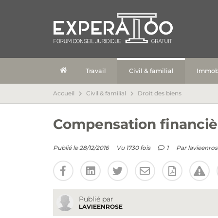
Travail
Civil & familial
Immobi
Accueil
Civil & familial
Droit des biens
Compensation financiè
Publié le 28/12/2016
Vu 1730 fois
1
Par
lavieenros
Publié par
LAVIEENROSE