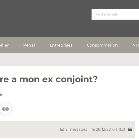
lier
Pénal
Entreprises
Consommation
NT
re a mon ex conjoint?
e
2 messages
le 28/12/2016 à 11:21