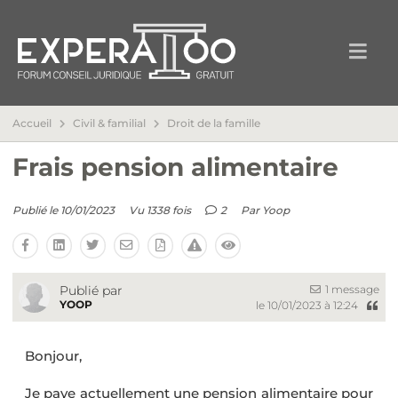
Accueil
Civil & familial
Droit de la famille
Frais pension alimentaire
Publié le 10/01/2023
Vu 1338 fois
2
Par
Yoop
1 message
Publié par
YOOP
le 10/01/2023 à 12:24
Bonjour,
Je paye actuellement une pension alimentaire pour