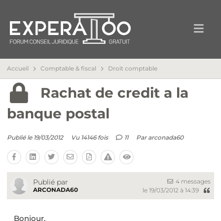
Accueil
Comptable & fiscal
Droit comptable
Rachat de credit a la
banque postal
Publié le 19/03/2012
Vu 14146 fois
11
Par
arconada60
4 messages
Publié par
ARCONADA60
le 19/03/2012 à 14:39
Bonjour,