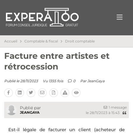
Accueil
Comptable & fiscal
Droit comptable
Facture entre artistes et
rétrocession
Publié le 28/11/2023
Vu 1355 fois
0
Par
JeanGaya
1 message
Publié par
JEANGAYA
le 28/11/2023 à 15:43
Est-il légale de facturer un client (acheteur de