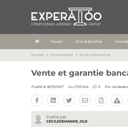
Travail
Civil & familial
Immobi
Accueil
Economique
Droit commercial
Vente et garantie banc
Publié le 18/11/2007
Vu 2755 fois
0
Par
cecilede
Publié par
CECILEDEMANDE_OLD