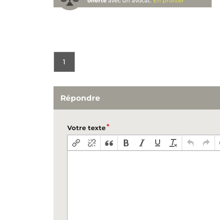
offerte
avec un avocat.
En profiter
1
Répondre
Votre texte