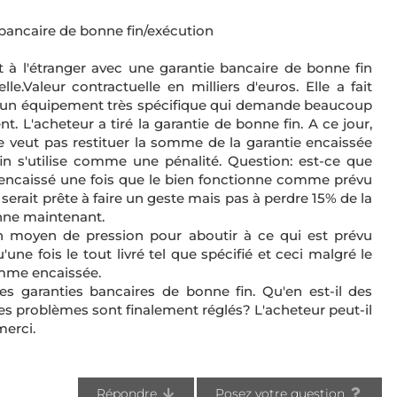
 bancaire de bonne fin/exécution
à l'étranger avec une garantie bancaire de bonne fin
le.Valeur contractuelle en milliers d'euros. Elle a fait
st un équipement très spécifique qui demande beaucoup
ent. L'acheteur a tiré la garantie de bonne fin. A ce jour,
ne veut pas restituer la somme de la garantie encaissée
in s'utilise comme une pénalité. Question: est-ce que
nt encaissé une fois que le bien fonctionne comme prévu
erait prête à faire un geste mais pas à perdre 15% de la
onne maintenant.
n moyen de pression pour aboutir à ce qui est prévu
une fois le tout livré tel que spécifié et ceci malgré le
omme encaissée.
s garanties bancaires de bonne fin. Qu'en est-il des
les problèmes sont finalement réglés? L'acheteur peut-il
merci.
Répondre
Posez votre question