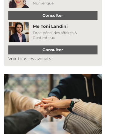
Numérique
Consulter
Me Toni Landini
Droit pénal des affaires &
Contentieux
Consulter
Voir tous les avocats