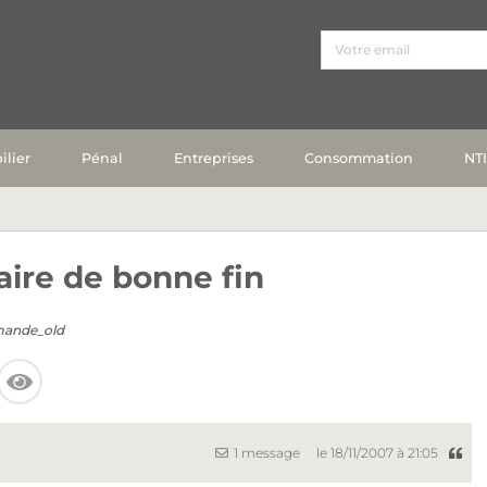
lier
Pénal
Entreprises
Consommation
NT
aire de bonne fin
mande_old
1 message
le 18/11/2007 à 21:05