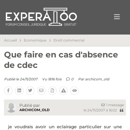
Accueil
Economique
Droit commercial
Que faire en cas d'absence
de cdec
Publié le 24/11/2007
Vu 1816 fois
0
Par
archicom_old
1 message
Publié par
ARCHICOM_OLD
le 24/11/2007 à 16:02
je voudrais avoir un eclairage particulier sur une