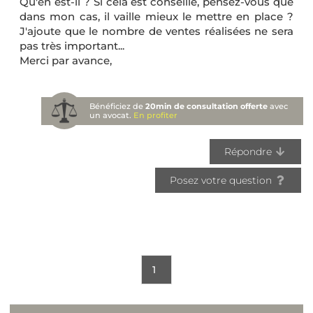
Qu'en est-il ? Si cela est conseillé, pensez-vous que
dans mon cas, il vaille mieux le mettre en place ?
J'ajoute que le nombre de ventes réalisées ne sera
pas très important...
Merci par avance,
Bénéficiez de
20min de consultation offerte
avec
un avocat.
En profiter
Répondre
Posez votre question
1