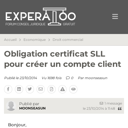
Accueil
Economique
Droit commercial
Obligation certificat SLL
pour créer un compte client
Publié le 23/10/2014
Vu 1698 fois
0
Par
moonseasun
1 message
Publié par
MOONSEASUN
le 23/10/2014 à 11:48
Bonjour,