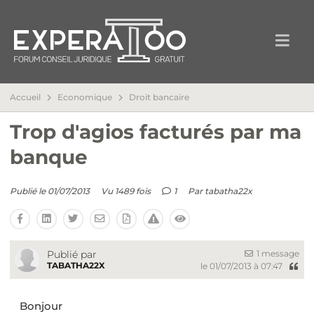
Accueil
Economique
Droit bancaire
Trop d'agios facturés par ma
banque
Publié le 01/07/2013
Vu 1489 fois
1
Par
tabatha22x
1 message
Publié par
TABATHA22X
le 01/07/2013 à 07:47
Bonjour