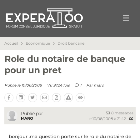
Accueil
Economique
Droit bancaire
Role du notaire de banque
pour un pret
Publié le 10/06/2008
Vu 9724 fois
1
Par
maro
8 messages
Publié par
MARO
le 10/06/2008 à 21:42
bonjour .ma question porte sur le role du notaire de