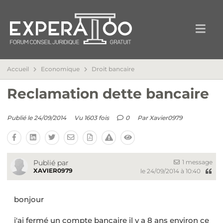
Accueil
Economique
Droit bancaire
Reclamation dette bancaire
Publié le 24/09/2014
Vu 1603 fois
0
Par
Xavier0979
1 message
Publié par
XAVIER0979
le 24/09/2014 à 10:40
bonjour
j'ai fermé un compte bancaire il y a 8 ans environ ce