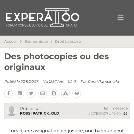
Accueil
Economique
Droit bancaire
Des photocopies ou des
originaux
Publié le 27/11/2007
Vu 1297 fois
0
Par
Rossi Patrick_old
1 message
Publié par
ROSSI PATRICK_OLD
le 27/11/2007 à 19:49
Lors d'une assignation en justice, une banque peut-