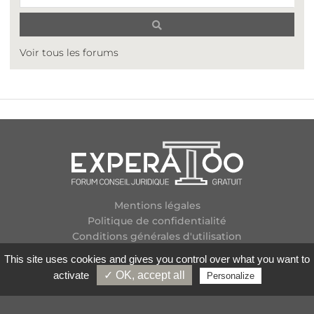
Voir tous les forums
Mentions légales
Politique de confidentialité
Conditions générales d'utilisation
Plan des forums
This site uses cookies and gives you control over what you want to
Contactez-nous
activate
✓ OK, accept all
Personalize
Flux RSS
Copyright
2026 Experatoo.com - Tous droits réservés