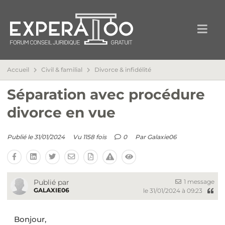
Accueil
Civil & familial
Divorce & infidélité
Séparation avec procédure
divorce en vue
Publié le 31/01/2024
Vu 1158 fois
0
Par
Galaxie06
1 message
Publié par
GALAXIE06
le 31/01/2024 à 09:23
Bonjour,