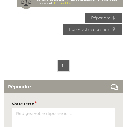
un avocat.
En profiter
Répondre
Posez votre question
1
Répondre
Votre texte