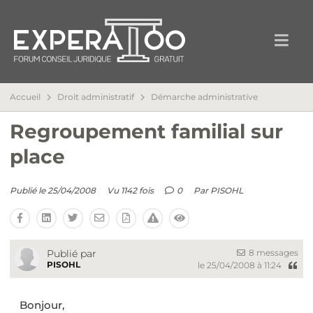
Accueil
Droit administratif
Démarche administrative
Regroupement familial sur
place
Publié le 25/04/2008
Vu 1142 fois
0
Par
PISOHL
8 messages
Publié par
PISOHL
le 25/04/2008 à 11:24
Bonjour,