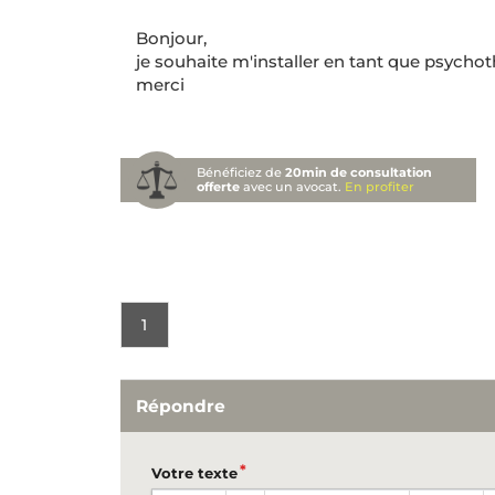
Bonjour,
je souhaite m'installer en tant que psychot
merci
Bénéficiez de
20min de consultation
offerte
avec un avocat.
En profiter
1
Répondre
Votre texte