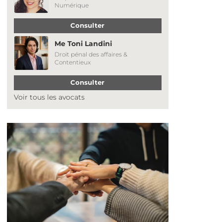
Numérique
Consulter
Me Toni Landini
Droit pénal des affaires &
Contentieux
Consulter
Voir tous les avocats