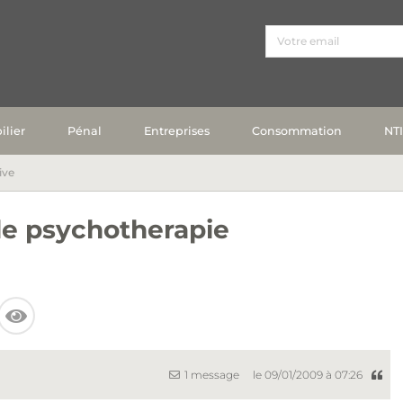
lier
Pénal
Entreprises
Consommation
NT
ive
de psychotherapie
1 message
le 09/01/2009 à 07:26