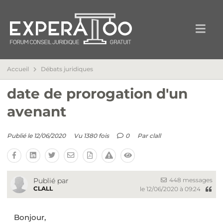
Accueil
Débats juridiques
date de prorogation d'un
avenant
Publié le 12/06/2020
Vu 1380 fois
0
Par
clall
448 messages
Publié par
CLALL
le 12/06/2020 à 09:24
Bonjour,