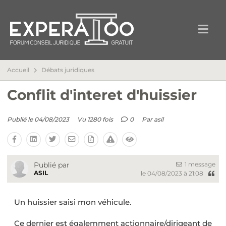
Accueil
Débats juridiques
Conflit d'interet d'huissier
Publié le 04/08/2023
Vu 1280 fois
0
Par
asil
1 message
Publié par
ASIL
le 04/08/2023 à 21:08
Un huissier saisi mon véhicule.
Ce dernier est égalemment actionnaire/dirigeant de