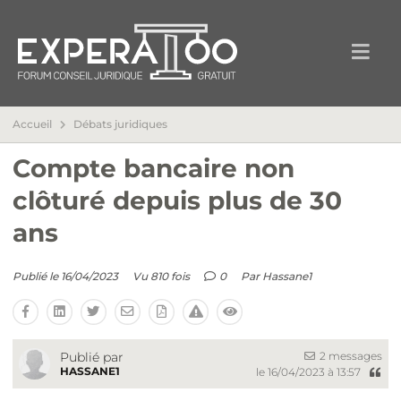
Accueil
Débats juridiques
Compte bancaire non
clôturé depuis plus de 30
ans
Publié le 16/04/2023
Vu 810 fois
0
Par
Hassane1
2 messages
Publié par
HASSANE1
le 16/04/2023 à 13:57