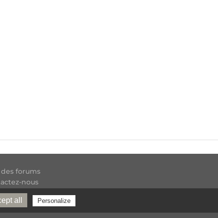
 des forums
actez-nous
 RSS
ept all
Personalize