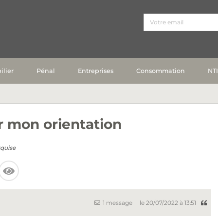
lier
Pénal
Entreprises
Consommation
NT
r mon orientation
rquise
1 message
le 20/07/2022 à 13:51