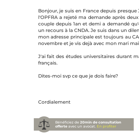
Bonjour, je suis en France depuis presque 3
l'OPFRA a rejeté ma demande après deux an
couple depuis 1an et demi a demandé qu'on
un recours à la CNDA. Je suis dans un dil
mon adresse principale est toujours au CA
novembre et je vis dejà avec mon mari ma
J'ai fait des études universitaires durant 
français.
Dites-moi svp ce que je dois faire?
Cordialement
Bénéficiez de
20min de consultation
offerte
avec un avocat.
En profiter