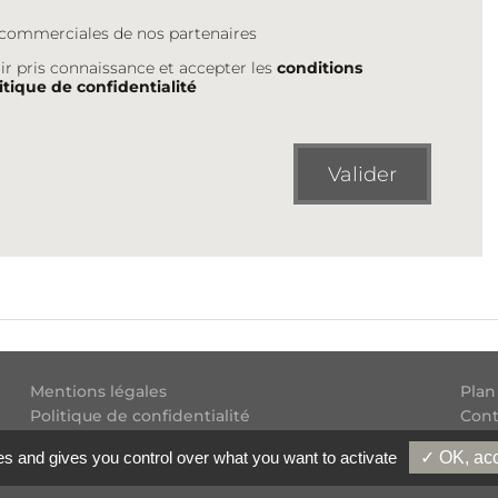
s commerciales de nos partenaires
ir pris connaissance et accepter les
conditions
itique de confidentialité
Valider
Mentions légales
Plan
Politique de confidentialité
Cont
Conditions générales d'utilisation
Flux
es and gives you control over what you want to activate
✓ OK, acc
Copyright
2026 Experatoo.com - Tous droits réservés