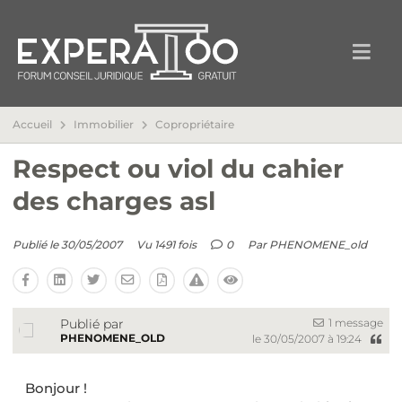
Accueil
Immobilier
Copropriétaire
Respect ou viol du cahier
des charges asl
Publié le 30/05/2007
Vu 1491 fois
0
Par
PHENOMENE_old
1 message
Publié par
PHENOMENE_OLD
le 30/05/2007 à 19:24
Bonjour !