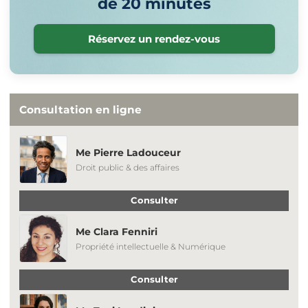
de 20 minutes
Réservez un rendez-vous
Consultation en ligne
Me Pierre Ladouceur
Droit public & des affaires
Consulter
Me Clara Fenniri
Propriété intellectuelle & Numérique
Consulter