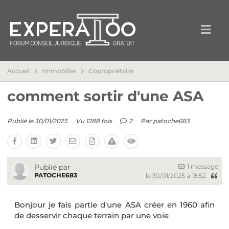
Accueil
Immobilier
Copropriétaire
comment sortir d'une ASA
Publié le 30/01/2025
Vu 1288 fois
2
Par
patoche683
1 message
Publié par
PATOCHE683
le 30/01/2025 à 18:52
Bonjour je fais partie d'une ASA créer en 1960 afin
de desservir chaque terrain par une voie