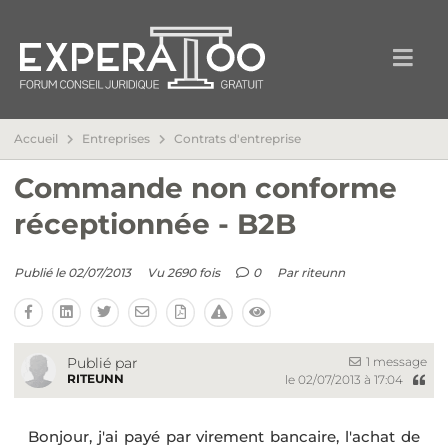
Accueil
Entreprises
Contrats d'entreprise
Commande non conforme
réceptionnée - B2B
Publié le 02/07/2013
Vu 2690 fois
0
Par
riteunn
1 message
Publié par
RITEUNN
le 02/07/2013 à 17:04
Bonjour, j'ai payé par virement bancaire, l'achat de