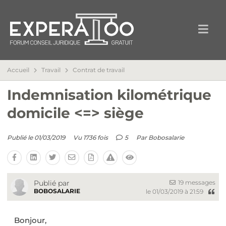
Accueil
Travail
Contrat de travail
Indemnisation kilométrique
domicile <=> siège
Publié le 01/03/2019
Vu 1736 fois
5
Par
Bobosalarie
19 messages
Publié par
BOBOSALARIE
le 01/03/2019 à 21:59
Bonjour,