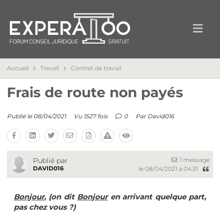
Accueil
Travail
Contrat de travail
Frais de route non payés
Publié le 08/04/2021
Vu 1527 fois
0
Par
David016
1 message
Publié par
DAVID016
le 08/04/2021 à 04:31
Bonjour
, (on dit
B
onjour
en arrivant quelque part,
pas chez vous ?)