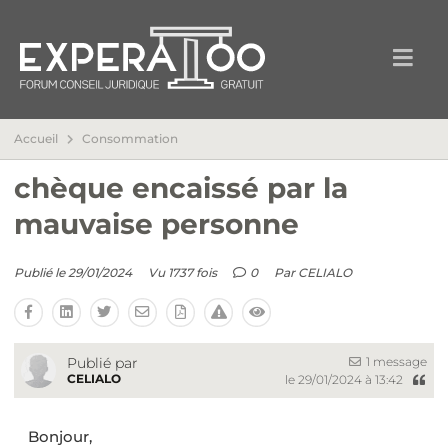
Accueil
Consommation
chèque encaissé par la
mauvaise personne
Publié le 29/01/2024
Vu 1737 fois
0
Par
CELIALO
1 message
Publié par
CELIALO
le 29/01/2024 à 13:42
Bonjour,