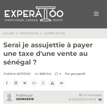
Accueil
International
Conflits de lois
Serai je assujettie à payer
une taxe d'une vente au
sénégal ?
Publié le 26/11/2020
Vu 1668 fois
4
Par
georges18
45 messages
Publié par
GEORGES18
le 26/11/2020 à 16:43