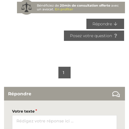
Bénéficiez de
20min de consultation offerte
avec
un avocat.
En profiter
Répondre
Posez votre question
1
Répondre
Votre texte