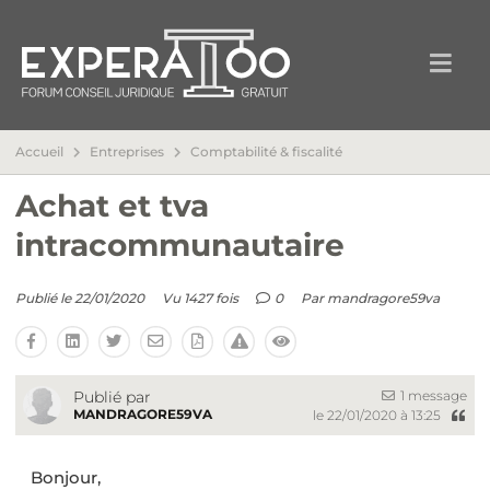
Accueil
Entreprises
Comptabilité & fiscalité
Achat et tva
intracommunautaire
Publié le 22/01/2020
Vu 1427 fois
0
Par
mandragore59va
1 message
Publié par
MANDRAGORE59VA
le 22/01/2020 à 13:25
Bonjour,