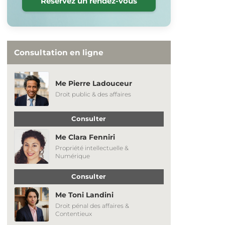
Réservez un rendez-vous
Consultation en ligne
Me Pierre Ladouceur
Droit public & des affaires
Consulter
Me Clara Fenniri
Propriété intellectuelle &
Numérique
Consulter
Me Toni Landini
Droit pénal des affaires &
Contentieux