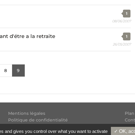
1
08/06/2007
nt d'étre a la retraite
1
26/05/2007
8
9
Mentions légales
Plan
Politique de confidentialité
Cont
Conditions générales d'utilisation
Flux
es and gives you control over what you want to activate
✓ OK, acc