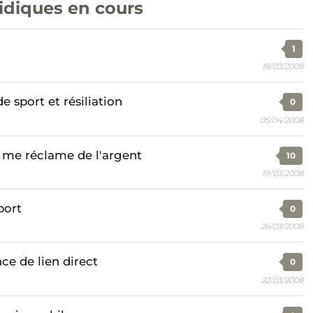
ridiques en cours
1
18/03/2008
 sport et résiliation
0
05/04/2008
e me réclame de l'argent
10
19/03/2008
port
0
26/03/2008
ce de lien direct
0
22/03/2008