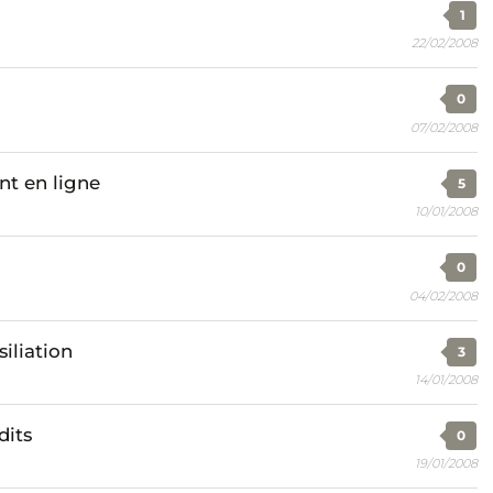
1
22/02/2008
0
07/02/2008
nt en ligne
5
10/01/2008
0
04/02/2008
iliation
3
14/01/2008
dits
0
19/01/2008