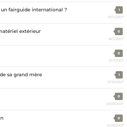
un fairguide international ?
1
30/11/2007
matériel extérieur
0
18/11/2007
0
13/11/2007
 de sa grand mère
1
19/10/2007
0
23/09/2007
on
0
14/06/2007