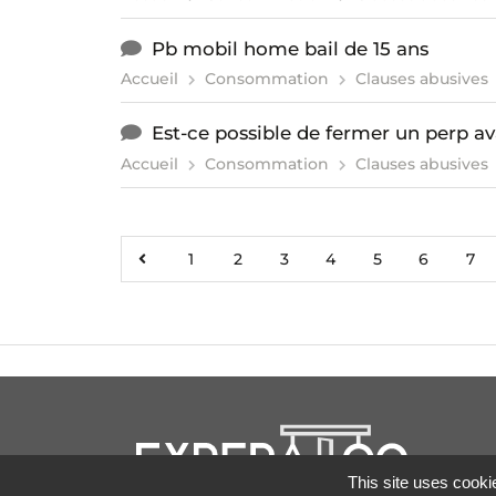
Pb mobil home bail de 15 ans
Accueil
Consommation
Clauses abusives
Est-ce possible de fermer un perp ava
Accueil
Consommation
Clauses abusives
1
2
3
4
5
6
7
This site uses cooki