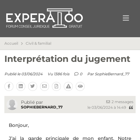
Accueil
Civil & familial
Interprétation du jugement
Publié le 03/06/2024
Vu 1386 fois
0
Par
SophieBernard_77
2 messages
Publié par
SOPHIEBERNARD_77
le 03/06/2024 à 14:49
Bonjour,
J’ai la garde principale de mon enfant. Notre