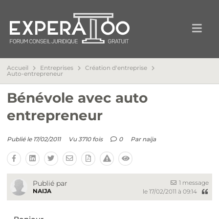
Accueil
Entreprises
Création d'entreprise
Auto-entrepreneur
Bénévole avec auto
entrepreneur
Publié le 17/02/2011
Vu 3710 fois
0
Par
naija
1 message
Publié par
NAIJA
le 17/02/2011 à 09:14