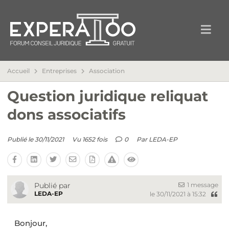
Accueil
Entreprises
Association
Question juridique reliquat
dons associatifs
Publié le 30/11/2021
Vu 1652 fois
0
Par
LEDA-EP
1 message
Publié par
LEDA-EP
le 30/11/2021 à 15:32
Bonjour,