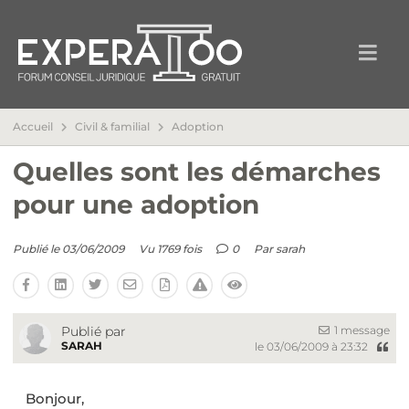
Accueil
Civil & familial
Adoption
Quelles sont les démarches
pour une adoption
Publié le 03/06/2009
Vu 1769 fois
0
Par
sarah
1 message
Publié par
SARAH
le 03/06/2009 à 23:32
Bonjour,