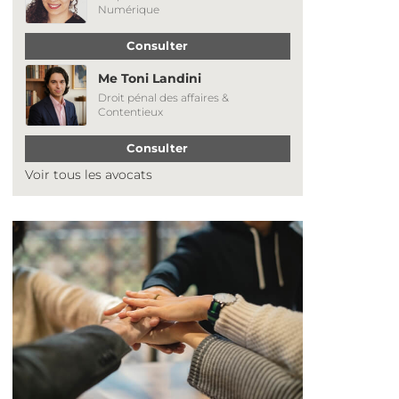
Numérique
Consulter
Me Toni Landini
Droit pénal des affaires &
Contentieux
Consulter
Voir tous les avocats