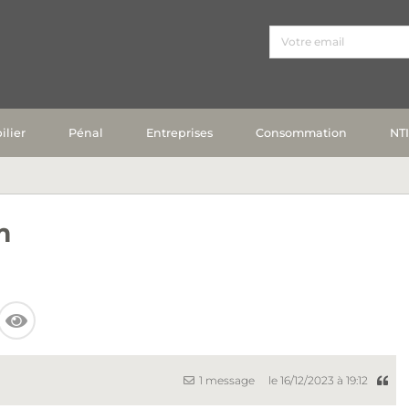
lier
Pénal
Entreprises
Consommation
NT
m
1 message
le 16/12/2023 à 19:12