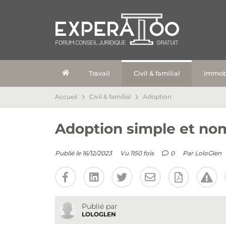
Travail
Civil & familial
Immobi
Accueil
Civil & familial
Adoption
Adoption simple et no
Publié le 16/12/2023
Vu 1150 fois
0
Par
LoloGlen
Publié par
LOLOGLEN