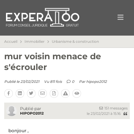
Accueil
Immobilier
Urbanisme & construction
mur voisin menace de
s'écrouler
Publié le 23/02/2021
Vu 811 fois
0
Par
hipopo2012
151 messages
Publié par
HIPOPO2012
le 23/02/2021 à 15:16
bonjour ,