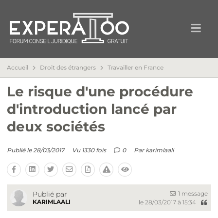
Accueil
Droit des étrangers
Travailler en France
Le risque d'une procédure
d'introduction lancé par
deux sociétés
Publié le 28/03/2017
Vu 1330 fois
0
Par
karimlaali
1 message
Publié par
KARIMLAALI
le 28/03/2017 à 15:34