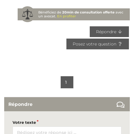
Bénéficiez de
20min de consultation offerte
avec
un avocat.
En profiter
Répondre
Posez votre question
1
Répondre
Votre texte