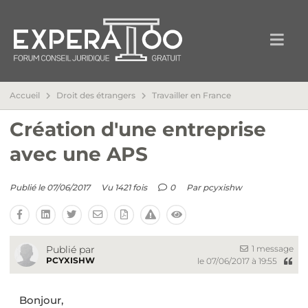
Accueil
Droit des étrangers
Travailler en France
Création d'une entreprise
avec une APS
Publié le 07/06/2017
Vu 1421 fois
0
Par
pcyxishw
1 message
Publié par
PCYXISHW
le 07/06/2017 à 19:55
Bonjour,