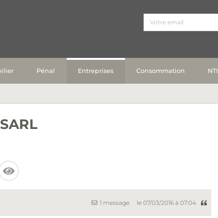
lier
Pénal
Entreprises
Consommation
NT
 SARL
1 message
le 07/03/2016 à 07:04