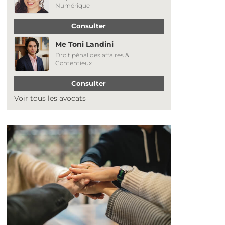
Numérique
Consulter
Me Toni Landini
Droit pénal des affaires &
Contentieux
Consulter
Voir tous les avocats