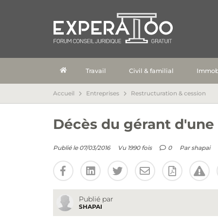
Travail
Civil & familial
Immobi
Accueil
Entreprises
Restructuration & cession
Décès du gérant d'une
Publié le 07/03/2016
Vu 1990 fois
0
Par
shapai
Publié par
SHAPAI