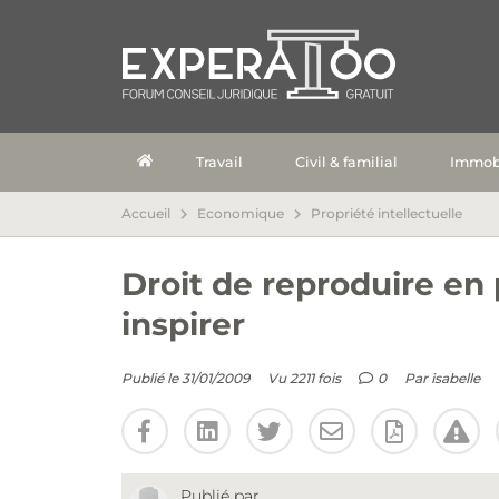
Travail
Civil & familial
Immobi
Accueil
Economique
Propriété intellectuelle
Droit de reproduire en
inspirer
Publié le 31/01/2009
Vu 2211 fois
0
Par
isabelle
Publié par