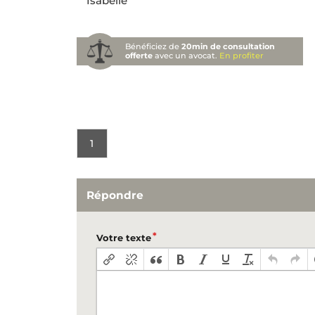
Isabelle
Bénéficiez de
20min de consultation
offerte
avec un avocat.
En profiter
1
Répondre
Votre texte