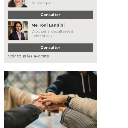
Numérique
Consulter
Me Toni Landini
Droit pénal des affaires &
Contentieux
Consulter
Voir tous les avocats