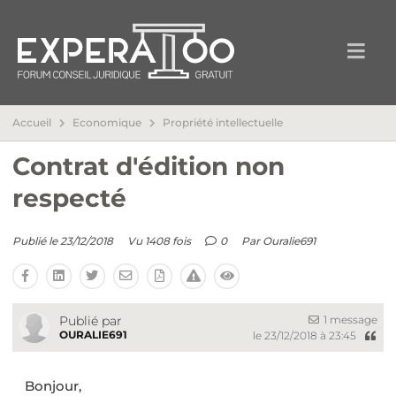
Accueil
Economique
Propriété intellectuelle
Contrat d'édition non
respecté
Publié le 23/12/2018
Vu 1408 fois
0
Par
Ouralie691
1 message
Publié par
OURALIE691
le 23/12/2018 à 23:45
Bonjour,