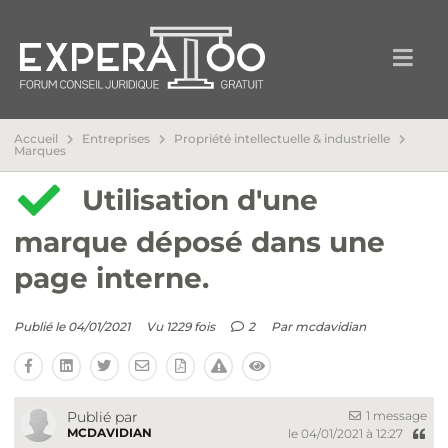
Accueil
Entreprises
Propriété intellectuelle & industrielle
Marques
Utilisation d'une
marque déposé dans une
page interne.
Publié le 04/01/2021
Vu 1229 fois
2
Par
mcdavidian
1 message
Publié par
MCDAVIDIAN
le 04/01/2021 à 12:27