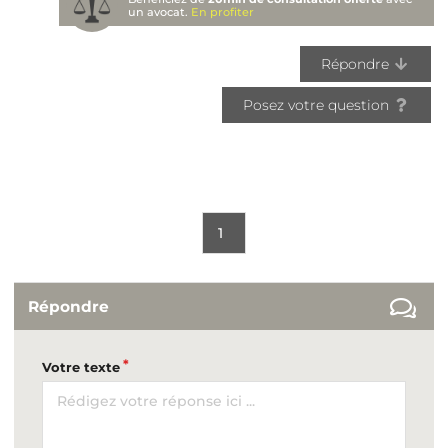
un avocat.
En profiter
Répondre
Posez votre question
1
Répondre
Votre texte