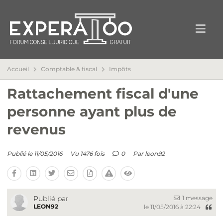
Accueil
Comptable & fiscal
Impôts
Rattachement fiscal d'une
personne ayant plus de
revenus
Publié le 11/05/2016
Vu 1476 fois
0
Par
leon92
1 message
Publié par
LEON92
le 11/05/2016 à 22:24