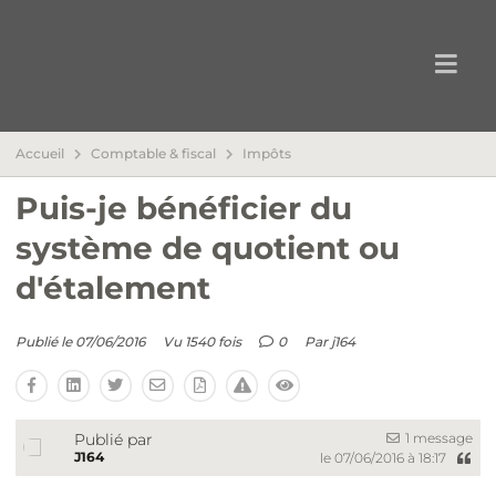
Accueil
Comptable & fiscal
Impôts
Puis-je bénéficier du
système de quotient ou
d'étalement
Publié le 07/06/2016
Vu 1540 fois
0
Par
j164
1 message
Publié par
J164
le 07/06/2016 à 18:17