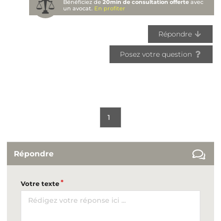
Bénéficiez de
20min de consultation offerte
avec
un avocat.
En profiter
Répondre
Posez votre question
1
Répondre
Votre texte