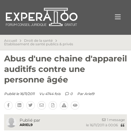
Accueil
Droit de la santé
Etablissement de santé publics & privés
Abus d'une chaine d'appareil
auditifs contre une
personne âgée
Publié le 16/11/2011
Vu 4744 fois
0
Par
Ariel9
1 message
Publié par
ARIEL9
le 16/11/2011 à 00:06