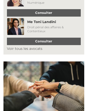
Numérique
Consulter
Me Toni Landini
Droit pénal des affaires &
Contentieux
Consulter
Voir tous les avocats