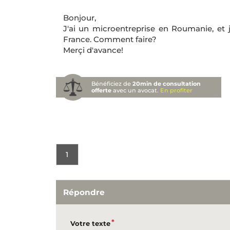
Bonjour,
J'ai un microentreprise en Roumanie, et j
France. Comment faire?
Merçi d'avance!
Bénéficiez de
20min de consultation
offerte
avec un avocat.
En profiter
1
Répondre
Votre texte