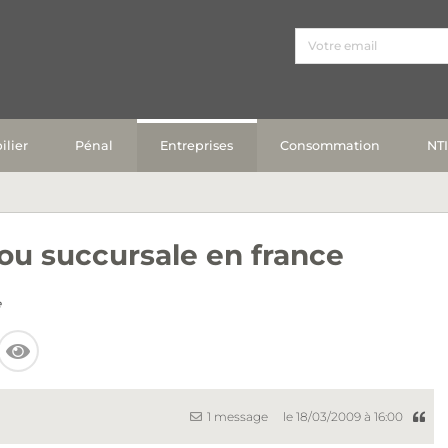
lier
Pénal
Entreprises
Consommation
NT
 ou succursale en france
e
1 message
le 18/03/2009 à 16:00