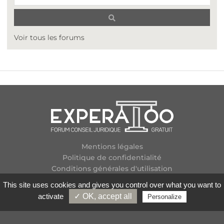
Voir tous les forums
Mentions légales
Politique de confidentialité
Conditions générales d'utilisation
Plan des forums
This site uses cookies and gives you control over what you want to
Contactez-nous
activate
✓ OK, accept all
Personalize
Flux RSS
Copyright
2026 Experatoo.com - Tous droits réservés