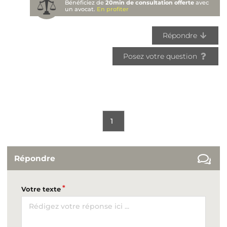
Bénéficiez de
20min de consultation offerte
avec
un avocat.
En profiter
Répondre
Posez votre question
1
Répondre
Votre texte