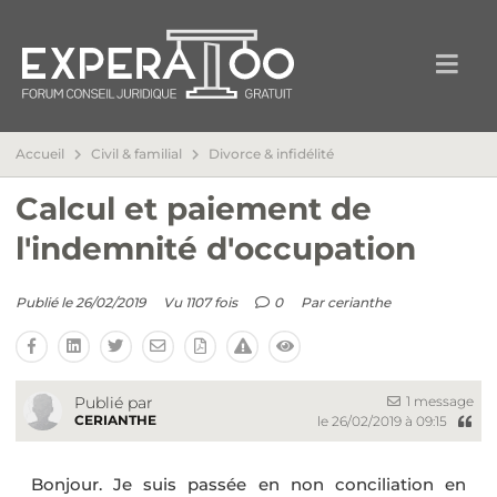
Accueil
Civil & familial
Divorce & infidélité
Calcul et paiement de
l'indemnité d'occupation
Publié le 26/02/2019
Vu 1107 fois
0
Par
cerianthe
1 message
Publié par
CERIANTHE
le 26/02/2019 à 09:15
Bonjour. Je suis passée en non conciliation en