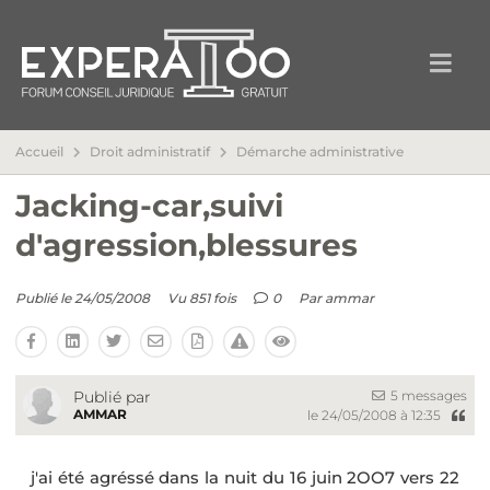
Accueil
Droit administratif
Démarche administrative
Jacking-car,suivi
d'agression,blessures
Publié le 24/05/2008
Vu 851 fois
0
Par
ammar
5 messages
Publié par
AMMAR
le 24/05/2008 à 12:35
j'ai été agréssé dans la nuit du 16 juin 2OO7 vers 22