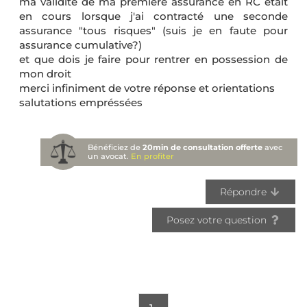
ma validité de ma première assurance en RC etait
en cours lorsque j'ai contracté une seconde
assurance "tous risques" (suis je en faute pour
assurance cumulative?)
et que dois je faire pour rentrer en possession de
mon droit
merci infiniment de votre réponse et orientations
salutations empréssées
Bénéficiez de
20min de consultation offerte
avec
un avocat.
En profiter
Répondre
Posez votre question