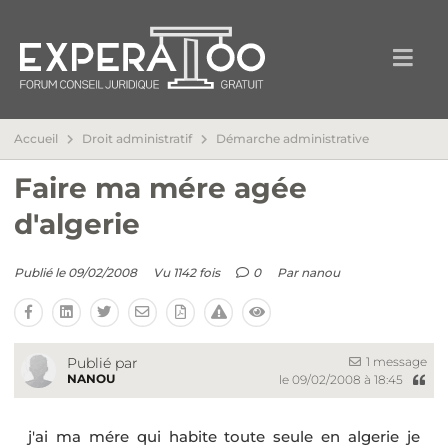
Accueil
Droit administratif
Démarche administrative
Faire ma mére agée
d'algerie
Publié le 09/02/2008
Vu 1142 fois
0
Par
nanou
1 message
Publié par
NANOU
le 09/02/2008 à 18:45
j'ai ma mére qui habite toute seule en algerie je