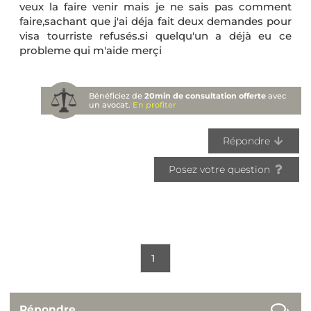
veux la faire venir mais je ne sais pas comment
faire,sachant que j'ai déja fait deux demandes pour
visa tourriste refusés.si quelqu'un a déjà eu ce
probleme qui m'aide merçi
Bénéficiez de
20min de consultation offerte
avec
un avocat.
En profiter
Répondre
Posez votre question
1
Répondre